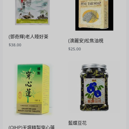
(鄧奇輝)老人睡好茶
(澳麗安)松焦油梘
$
38.00
$
25.00
藍蝶豆花
(OIHP)天壇精製穿心蓮