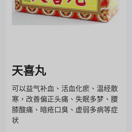
天喜丸
可以益气补血、活血化瘀、温经散
寒，改善偏正头痛、失眠多梦、腰
膝酸痛、暗疮口臭、虚弱多病等症
状