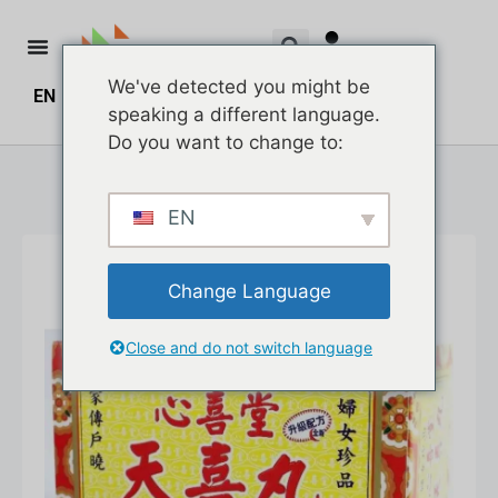
We've detected you might be
EN
ZH
ZH_HK
$
0.00
0
speaking a different language.
Do you want to change to:
EN
Change Language
Close and do not switch language