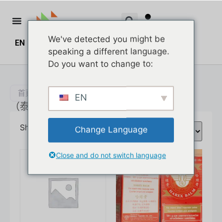
We've detected you might be
EN
ZH
ZH_HK
$
0.00
0
speaking a different language.
Do you want to change to:
首頁
/
泰國產品
/
（泰）藥膏
EN
（泰）藥膏
Showing all 5 results
Change Language
Close and do not switch language