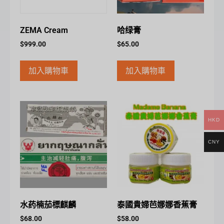
ZEMA Cream
哈绿膏
$
999.00
$
65.00
加入購物車
加入購物車
HKD
CNY
水药楠茄標麒麟
泰國貴婦芭娜娜香蕉膏
$
68.00
$
58.00