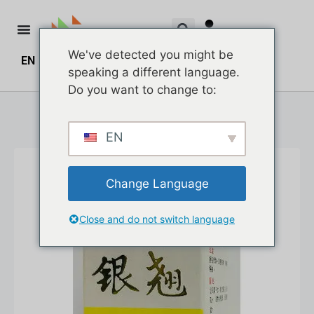
We've detected you might be
EN
ZH
ZH_HK
$
0.00
0
speaking a different language.
Do you want to change to:
EN
Change Language
Close and do not switch language