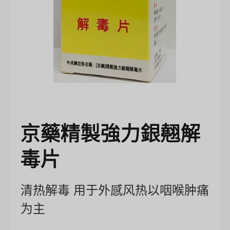
京藥精製強力銀翹解
毒片
清热解毒 用于外感风热以咽喉肿痛
为主