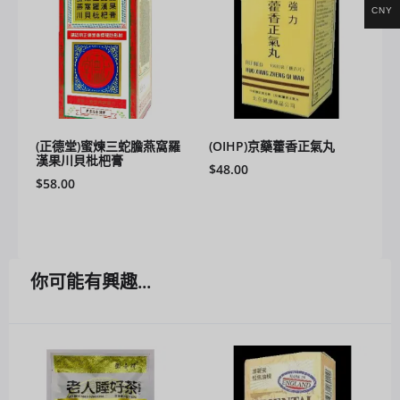
CNY
(正德堂)蜜煉三蛇膽燕窩羅
(OIHP)京藥藿香正氣丸
漢果川貝枇杷膏
$
48.00
$
58.00
你可能有興趣...