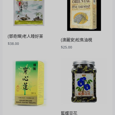
(鄧奇輝)老人睡好茶
(澳麗安)松焦油梘
$
38.00
$
25.00
藍蝶豆花