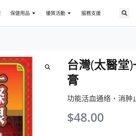
理
保健用品
優質活動
服務支援
台灣(太醫堂
膏
功能活血通络、消肿
$
48.00