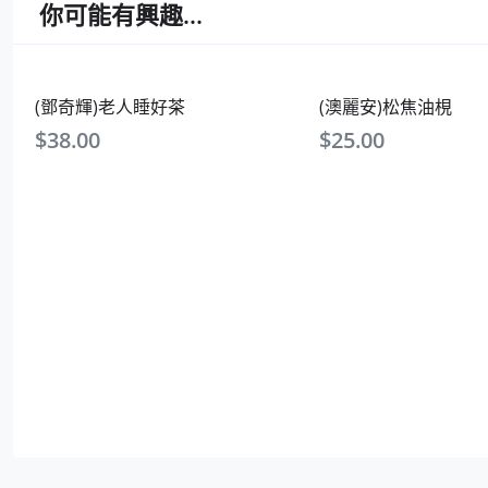
你可能有興趣...
(鄧奇輝)老人睡好茶
(澳麗安)松焦油梘
$
38.00
$
25.00