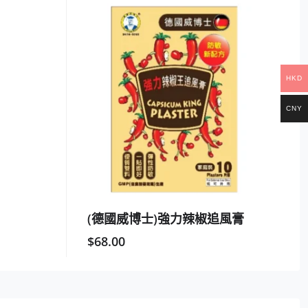
HKD
CNY
(德國威博士)強力辣椒追風膏
$
68.00