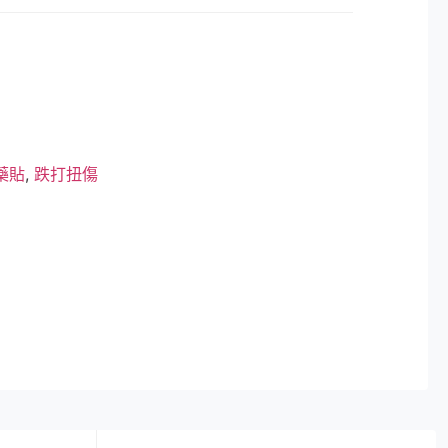
藥貼
,
跌打扭傷