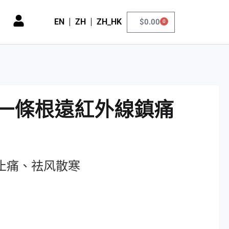
EN
ZH
ZH_HK
$
0.00
0
)一條根遠紅外線鎮痛
止痛、祛风散寒