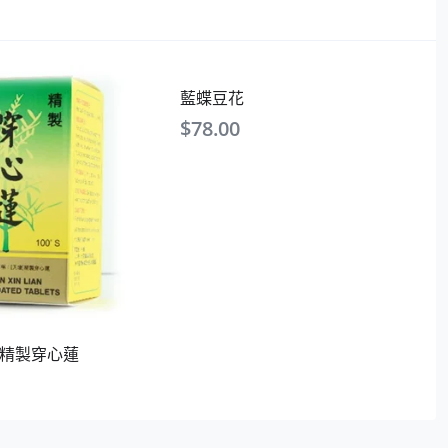
藍蝶豆花
$
78.00
天壇精製穿心蓮