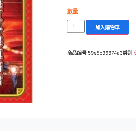
數量
加入購物車
商品编号
59e5c36874a3
类别