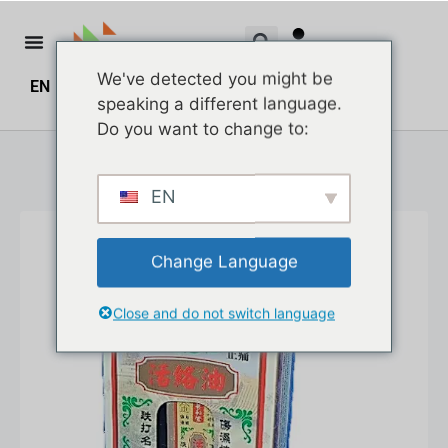
We've detected you might be
EN
ZH
ZH_HK
$
0.00
0
speaking a different language.
Do you want to change to:
EN
Change Language
Close and do not switch language