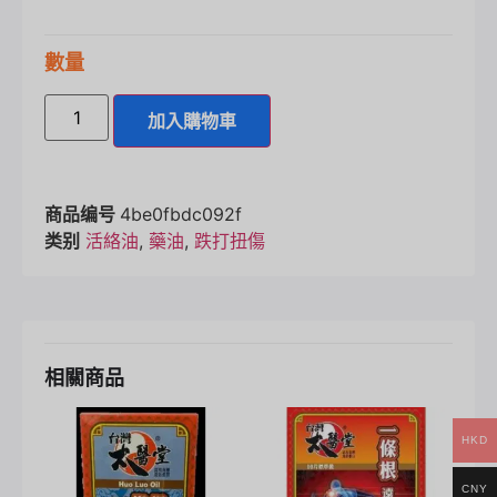
數量
加入購物車
商品编号
4be0fbdc092f
类别
活絡油
,
藥油
,
跌打扭傷
相關商品
HKD
CNY