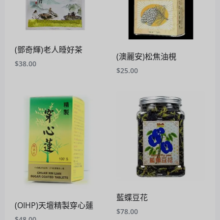
(鄧奇輝)老人睡好茶
(澳麗安)松焦油梘
$
38.00
$
25.00
藍蝶豆花
(OIHP)天壇精製穿心蓮
$
78.00
$
48.00