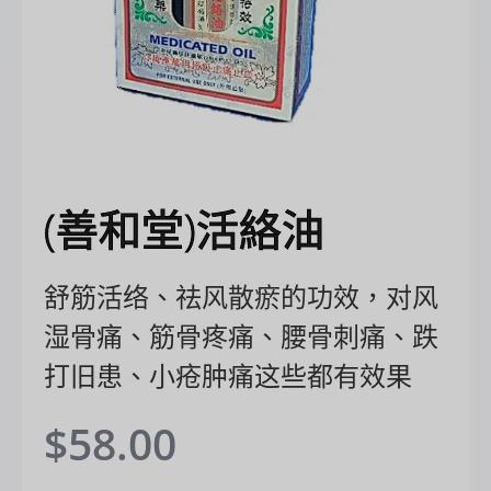
(善和堂)活絡油
舒筋活络、祛风散瘀的功效，对风
湿骨痛、筋骨疼痛、腰骨刺痛、跌
打旧患、小疮肿痛这些都有效果
$
58.00