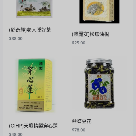
(鄧奇輝)老人睡好茶
(澳麗安)松焦油梘
$
38.00
$
25.00
藍蝶豆花
(OIHP)天壇精製穿心蓮
$
78.00
$
48.00