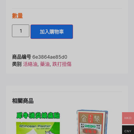
數量
加入購物車
商品编号
6e3864ae85d0
类别
活絡油
,
藥油
,
跌打扭傷
相關商品
HKD
CNY