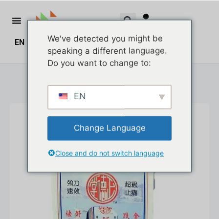
We've detected you might be
EN
ZH
ZH_HK
$
0.00
0
speaking a different language.
Do you want to change to:
EN
Change Language
Close and do not switch language