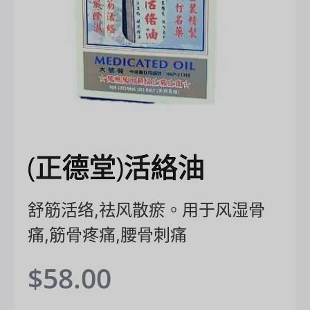
(正德堂)活絡油
舒筋活络,祛风散瘀。用于风湿骨
痛,筋骨疼痛,腰骨刺痛
$
58.00