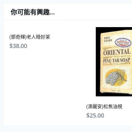
你可能有興趣...
(鄧奇輝)老人睡好茶
$
38.00
(澳麗安)松焦油梘
$
25.00