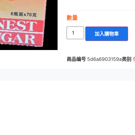
數量
加入購物車
商品编号
5d6a6903159a
类别