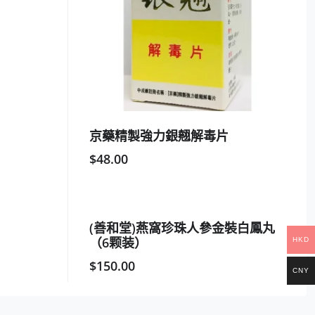
京藥精製強力銀翹解毒片
$
48.00
(善和堂)燕窩珍珠人參金裝白鳳丸
（6颗装）
HKD
$
150.00
CNY