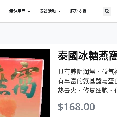
理
保健用品
優質活動
服務支援
泰國冰糖燕
具有养阴润燥、益气
有丰富的氨基酸与蛋
热去火、修复细胞、
$
168.00