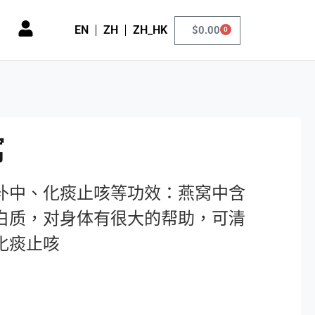
EN
ZH
ZH_HK
$
0.00
0
窩
补中、化痰止咳等功效：燕窝中含
白质，对身体有很大的帮助，可清
化痰止咳