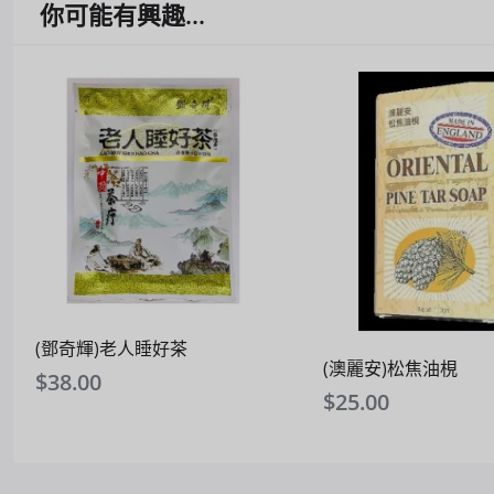
你可能有興趣...
(鄧奇輝)老人睡好茶
(澳麗安)松焦油梘
$
38.00
$
25.00