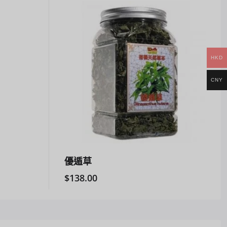
HKD
CNY
優遁草
$
138.00