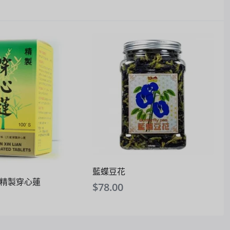
藍蝶豆花
天壇精製穿心蓮
$
78.00