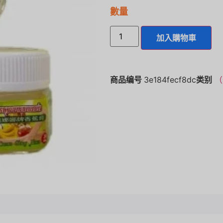
數量
加入購物車
商品编号
3e184fecf8dc
类别
（