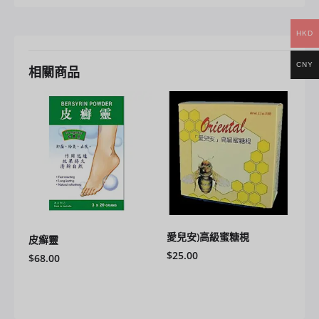
HKD
CNY
相關商品
愛兒安)高級蜜糖梘
皮癣靈
$
25.00
$
68.00