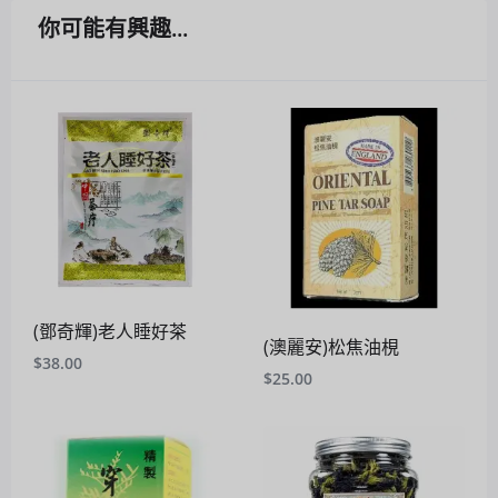
你可能有興趣...
(鄧奇輝)老人睡好茶
(澳麗安)松焦油梘
$
38.00
$
25.00