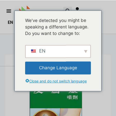
We've detected you might be
EN
ZH
ZH_HK
$
0.00
0
speaking a different language.
Do you want to change to:
EN
Change Language
Close and do not switch language