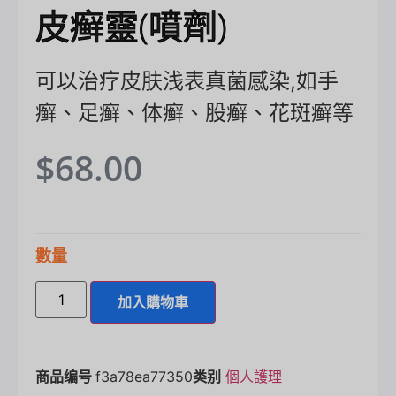
皮癣靈(噴劑)
可以治疗皮肤浅表真菌感染,如手
癣、足癣、体癣、股癣、花斑癣等
$
68.00
數量
加入購物車
商品编号
f3a78ea77350
类别
個人護理