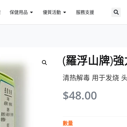
理
保健用品
優質活動
服務支援
(羅浮山牌)
清热解毒 用于发烧 头
$
48.00
數量