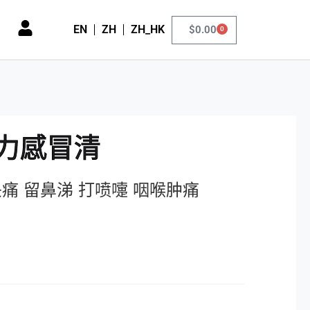
EN
ZH
ZH_HK
$
0.00
0
強力感冒清
痛 留鼻涕 打喷嚏 咽喉肿痛