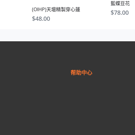
藍蝶豆花
(OIHP)天壇精製穿心蓮
$
78.00
$
48.00
帮助中心