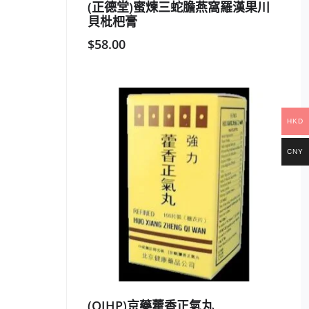
(正德堂)蜜煉三蛇膽燕窩羅漢果川
貝枇杷膏
$
58.00
HKD
CNY
(OIHP)京藥藿香正氣丸