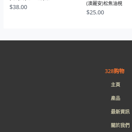
(澳麗安)松焦油梘
$
38.00
$
25.00
328购物
主頁
產品
最新資訊
關於我們