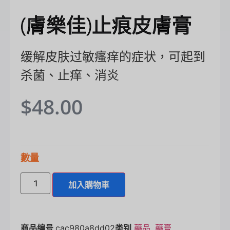
(膚樂佳)止痕皮膚膏
缓解皮肤过敏瘙痒的症状，可起到
杀菌、止痒、消炎
$
48.00
數量
加入購物車
商品编号
cac980a8dd02
类别
藥品
,
藥膏