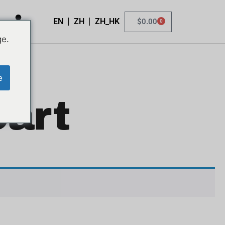
EN
ZH
ZH_HK
$
0.00
0
ge.
e
Cart