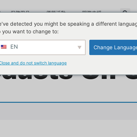
理
保健用品
優質活動
服務支援
've detected you might be speaking a different langua
 you want to change to:
EN
Change Languag
ducts On 
Close and do not switch language