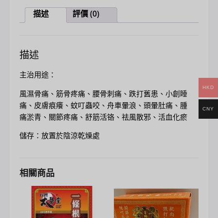
描述
評價 (0)
描述
主治用途：
HKD
風濕骨痛、筋骨疼痛、腰骨刺痛、跌打舊患、小創睡
痛、皮膚痕癢、蚊叮蟲咬、舟車暈浪、頭暈肚痛、腫
CNY
痛淤青、關節疼痛、舒筋活铬、祛風散邪、活血化瘀
儲存：放置於陰涼乾燥處
相關商品