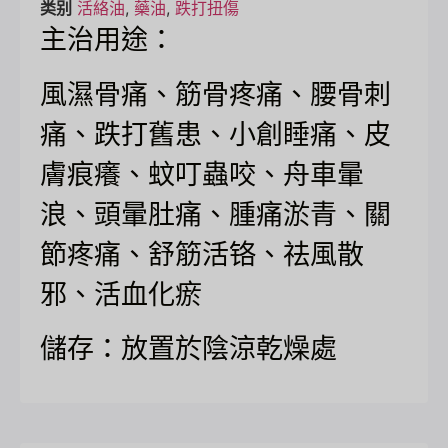
类别
活絡油
,
藥油
,
跌打扭傷
主治用途：
風濕骨痛、筋骨疼痛、腰骨刺
痛、跌打舊患、小創睡痛、皮
膚痕癢、蚊叮蟲咬、舟車暈
浪、頭暈肚痛、腫痛淤青、關
節疼痛、舒筋活铬、祛風散
邪、活血化瘀
儲存：放置於陰涼乾燥處