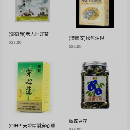
(鄧奇輝)老人睡好茶
(澳麗安)松焦油梘
$
38.00
$
25.00
藍蝶豆花
(OIHP)天壇精製穿心蓮
$
78.00