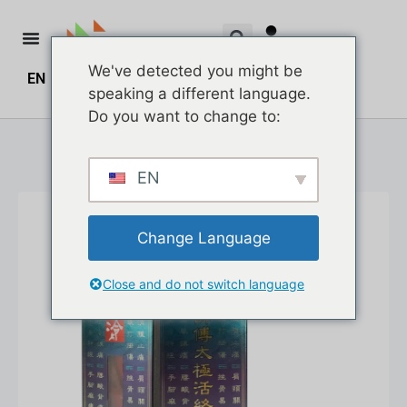
We've detected you might be
EN
ZH
ZH_HK
$
0.00
0
speaking a different language.
Do you want to change to:
EN
Change Language
Close and do not switch language