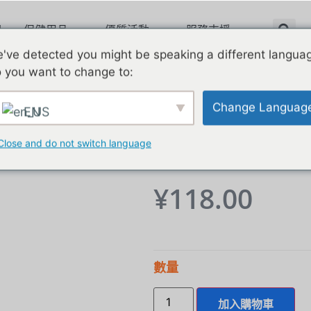
理
保健用品
優質活動
服務支援
've detected you might be speaking a different langua
 you want to change to:
Change Languag
EN
冷師傅太極
Close and do not switch language
¥
118.00
數量
加入購物車