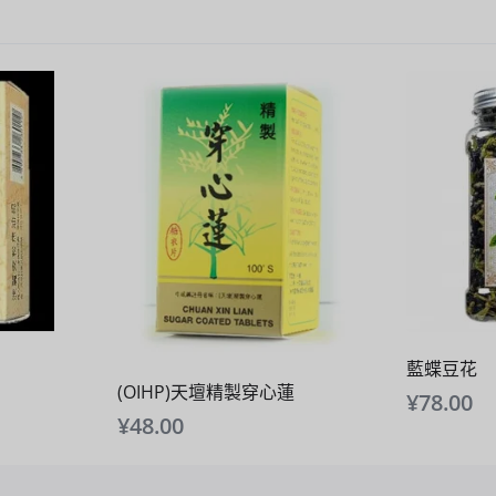
藍蝶豆花
(OIHP)天壇精製穿心蓮
¥
78.00
¥
48.00