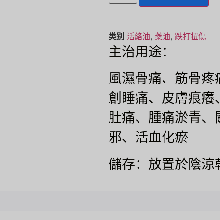
类别
活絡油
,
藥油
,
跌打扭傷
主治用途：
風濕骨痛、筋骨疼
創睡痛、皮膚痕癢
肚痛、腫痛淤青、
邪、活血化瘀
儲存：放置於陰涼