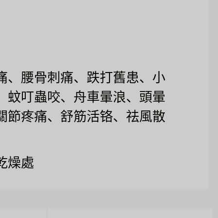
痛、腰骨刺痛、跌打舊患、小
、蚊叮蟲咬、舟車暈浪、頭暈
關節疼痛、舒筋活铬、祛風散
乾燥處