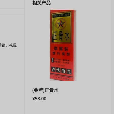
相关产品
活铬、祛風
(金牌)正骨水
¥
58.00