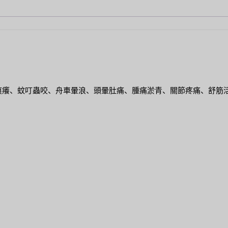
痕癢、蚊叮蟲咬、舟車暈浪、頭暈肚痛、腫痛淤青、關節疼痛、舒筋