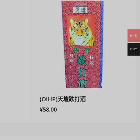
HKD
CNY
(OIHP)天壇跌打酒
¥
58.00