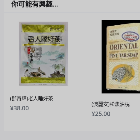
你可能有興趣...
(鄧奇輝)老人睡好茶
(澳麗安)松焦油梘
¥
38.00
¥
25.00