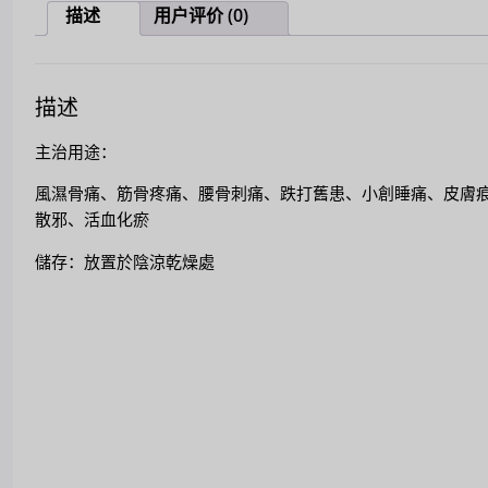
描述
用户评价 (0)
描述
主治用途：
風濕骨痛、筋骨疼痛、腰骨刺痛、跌打舊患、小創睡痛、皮膚
散邪、活血化瘀
儲存：放置於陰涼乾燥處