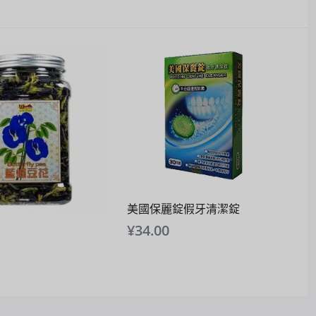
美國保麗錠假牙清潔錠
¥
34.00